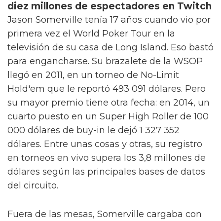
diez millones de espectadores en Twitch
Jason Somerville tenía 17 años cuando vio por
primera vez el World Poker Tour en la
televisión de su casa de Long Island. Eso bastó
para engancharse. Su brazalete de la WSOP
llegó en 2011, en un torneo de No-Limit
Hold'em que le reportó 493 091 dólares. Pero
su mayor premio tiene otra fecha: en 2014, un
cuarto puesto en un Super High Roller de 100
000 dólares de buy-in le dejó 1 327 352
dólares. Entre unas cosas y otras, su registro
en torneos en vivo supera los 3,8 millones de
dólares según las principales bases de datos
del circuito.
Fuera de las mesas, Somerville cargaba con