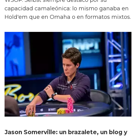
WSOP. Selbst siempre destacó por su
capacidad camaleónica: lo mismo ganaba en
Hold'em que en Omaha o en formatos mixtos.
Jason Somerville: un brazalete, un blog y