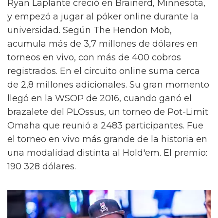
Ryan Laplante creció en Brainerd, Minnesota,
y empezó a jugar al póker online durante la
universidad. Según The Hendon Mob,
acumula más de 3,7 millones de dólares en
torneos en vivo, con más de 400 cobros
registrados. En el circuito online suma cerca
de 2,8 millones adicionales. Su gran momento
llegó en la WSOP de 2016, cuando ganó el
brazalete del PLOssus, un torneo de Pot-Limit
Omaha que reunió a 2483 participantes. Fue
el torneo en vivo más grande de la historia en
una modalidad distinta al Hold'em. El premio:
190 328 dólares.