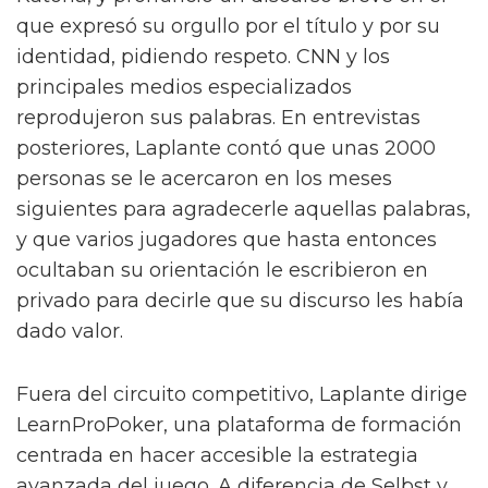
que expresó su orgullo por el título y por su
identidad, pidiendo respeto. CNN y los
principales medios especializados
reprodujeron sus palabras. En entrevistas
posteriores, Laplante contó que unas 2000
personas se le acercaron en los meses
siguientes para agradecerle aquellas palabras,
y que varios jugadores que hasta entonces
ocultaban su orientación le escribieron en
privado para decirle que su discurso les había
dado valor.
Fuera del circuito competitivo, Laplante dirige
LearnProPoker, una plataforma de formación
centrada en hacer accesible la estrategia
avanzada del juego. A diferencia de Selbst y