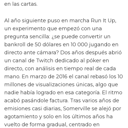
en las cartas.
Al año siguiente puso en marcha Run It Up,
un experimento que empezó con una
pregunta sencilla: ¿se puede convertir un
bankroll de 50 dólares en 10 000 jugando en
directo ante cámara? Dos años después abrió
un canal de Twitch dedicado al póker en
directo, con análisis en tiempo real de cada
mano. En marzo de 2016 el canal rebasó los 10
millones de visualizaciones únicas, algo que
nadie había logrado en esa categoría. El ritmo
acabó pasándole factura. Tras varios años de
emisiones casi diarias, Somerville se alejó por
agotamiento y solo en los últimos años ha
vuelto de forma gradual, centrado en