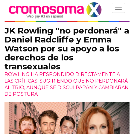
Toggle
navigat
JK Rowling "no perdonará" a
Daniel Radcliffe y Emma
Watson por su apoyo a los
derechos de los
transexuales
ROWLING HA RESPONDIDO DIRECTAMENTE A
LAS CRÍTICAS, SUGIRIENDO QUE NO PERDONARÁ
AL TRIO, AUNQUE SE DISCULPARAN Y CAMBIARAN
DE POSTURA