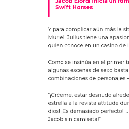
Jacob Elordi inicia un rom
Swift Horses
Y para complicar aún más la sit
Muriel, Julius tiene una apasi
quien conoce en un casino de 
Como se insinúa en el primer trá
algunas escenas de sexo bastan
combinaciones de personajes – 
“¡Créeme, estar desnudo alreded
estrella a la revista attitude d
dios! ¡Es demasiado perfecto! …
Jacob sin camiseta!”