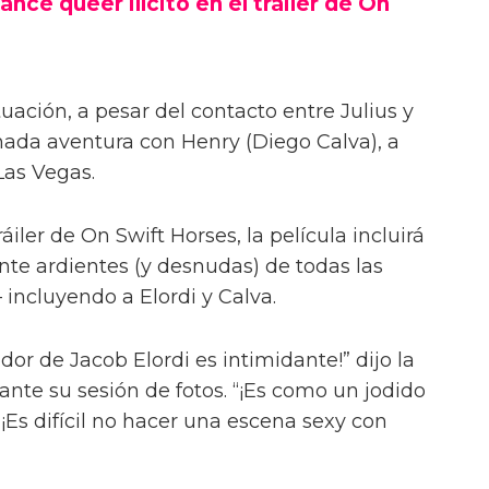
ance queer ilícito en el tráiler de On
uación, a pesar del contacto entre Julius y
onada aventura con Henry (Diego Calva), a
Las Vegas.
iler de On Swift Horses, la película incluirá
te ardientes (y desnudas) de todas las
incluyendo a Elordi y Calva.
or de Jacob Elordi es intimidante!” dijo la
urante su sesión de fotos. “¡Es como un jodido
 ¡Es difícil no hacer una escena sexy con