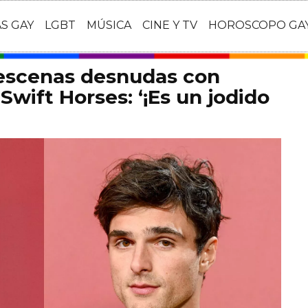
AS GAY
LGBT
MÚSICA
CINE Y TV
HOROSCOPO GA
 escenas desnudas con
Swift Horses: ‘¡Es un jodido