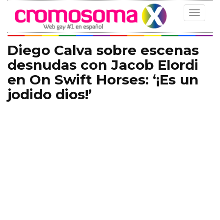
Toggle
navigat
Diego Calva sobre escenas
desnudas con Jacob Elordi
en On Swift Horses: ‘¡Es un
jodido dios!’