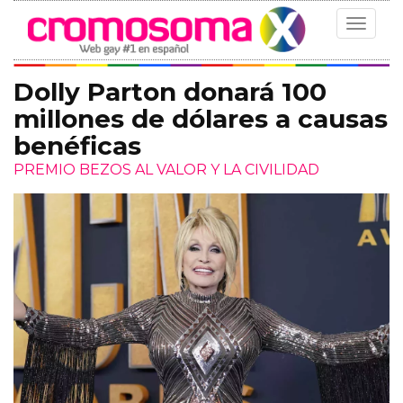
Toggle
navigat
Dolly Parton donará 100
millones de dólares a causas
benéficas
PREMIO BEZOS AL VALOR Y LA CIVILIDAD