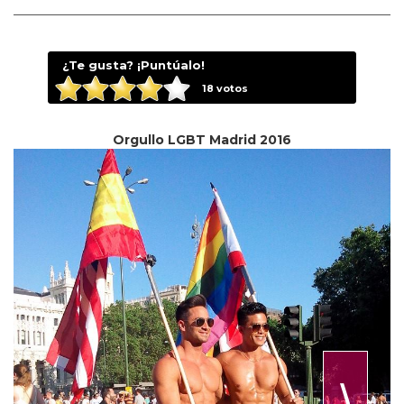
¿Te gusta? ¡Puntúalo!
18
votos
Orgullo LGBT Madrid 2016
⟩