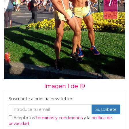
Imagen 1 de
19
Suscribete a nuestra newsletter:
Suscribete
Acepto los
terminos y condiciones
y la
política de
privacidad
.