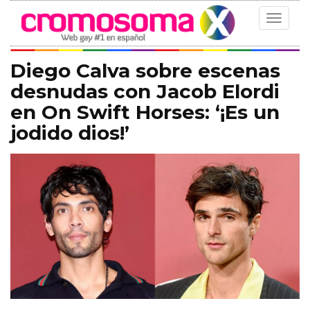
Toggle
navigat
Diego Calva sobre escenas
desnudas con Jacob Elordi
en On Swift Horses: ‘¡Es un
jodido dios!’