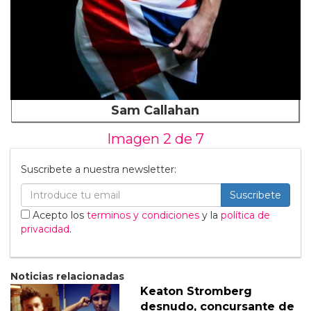
Sam Callahan
Imagen 2 de
7
Suscribete a nuestra newsletter:
Suscribete
Acepto los
terminos y condiciones
y la
política de
privacidad
.
Noticias relacionadas
Keaton Stromberg
desnudo, concursante de