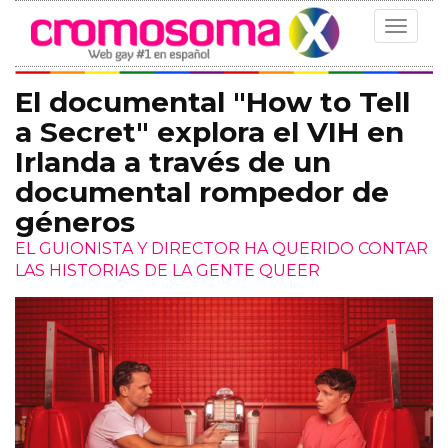
Toggle
navigat
El documental "How to Tell
a Secret" explora el VIH en
Irlanda a través de un
documental rompedor de
géneros
EL GUIONISTA Y DIRECTOR HA QUERIDO CONTAR
LAS HISTORIAS DE LA GENTE QUEER