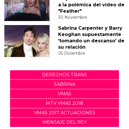
a la polémica del vídeo de
"Feather"
30 Noviembre
Sabrina Carpenter y Barry
Keoghan supuestamente
'tomando un descanso' de
su relación
05 Diciembre
DERECHOS TRANS
SABRINA
VMAS
MTV VMAS 2018
VMAS 2017 ACTUACIONES
MENSAJE DEL REY