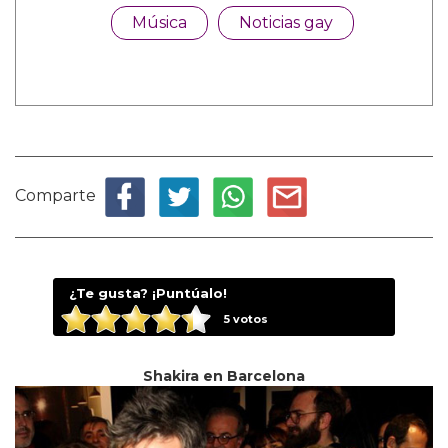
Música
Noticias gay
Comparte
¿Te gusta? ¡Puntúalo!
5
votos
Shakira en Barcelona