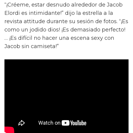
“¡Créeme, estar desnudo alrededor de Jacob
Elordi es intimidante!” dijo la estrella a la
revista attitude durante su sesión de fotos. “¡Es
como un jodido dios! ¡Es demasiado perfecto!
… ¡Es difícil no hacer una escena sexy con
Jacob sin camiseta!”