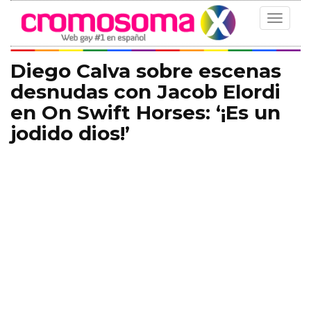
Toggle
navigat
Diego Calva sobre escenas
desnudas con Jacob Elordi
en On Swift Horses: ‘¡Es un
jodido dios!’