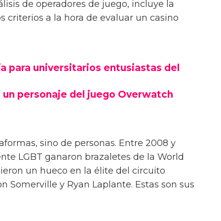
inos online de Legalbet
, un portal
lisis de operadores de juego, incluye la
 criterios a la hora de evaluar un casino
 para universitarios entusiastas del
 un personaje del juego Overwatch
taformas, sino de personas. Entre 2008 y
ente LGBT ganaron brazaletes de la World
ieron un hueco en la élite del circuito
on Somerville y Ryan Laplante. Estas son sus