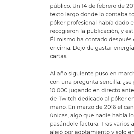
tenía 22 años; sus padres, poco
público. Un 14 de febrero de 20
texto largo donde lo contaba to
póker profesional había dado 
recogieron la publicación, y est
Él mismo ha contado después q
encima. Dejó de gastar energía
cartas.
Al año siguiente puso en mar
con una pregunta sencilla: ¿se
10 000 jugando en directo ant
de Twitch dedicado al póker en
mano. En marzo de 2016 el cana
únicas, algo que nadie había lo
pasándole factura. Tras varios 