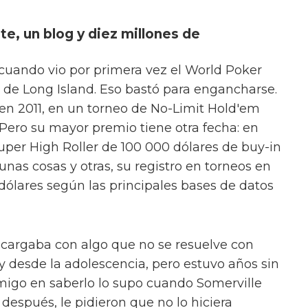
te, un blog y diez millones de
 cuando vio por primera vez el World Poker
a de Long Island. Eso bastó para engancharse.
en 2011, en un torneo de No-Limit Hold'em
 Pero su mayor premio tiene otra fecha: en
uper High Roller de 100 000 dólares de buy-in
 unas cosas y otras, su registro en torneos en
 dólares según las principales bases de datos
 cargaba con algo que no se resuelve con
 desde la adolescencia, pero estuvo años sin
amigo en saberlo lo supo cuando Somerville