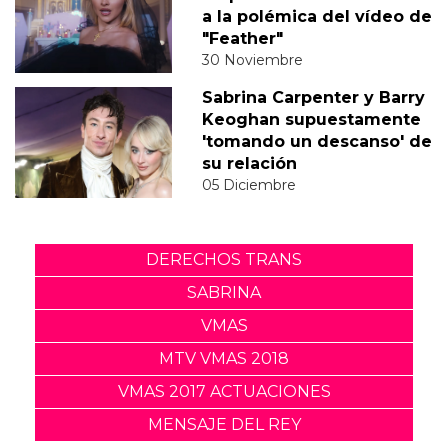
a la polémica del vídeo de
"Feather"
30 Noviembre
Sabrina Carpenter y Barry
Keoghan supuestamente
'tomando un descanso' de
su relación
05 Diciembre
DERECHOS TRANS
SABRINA
VMAS
MTV VMAS 2018
VMAS 2017 ACTUACIONES
MENSAJE DEL REY