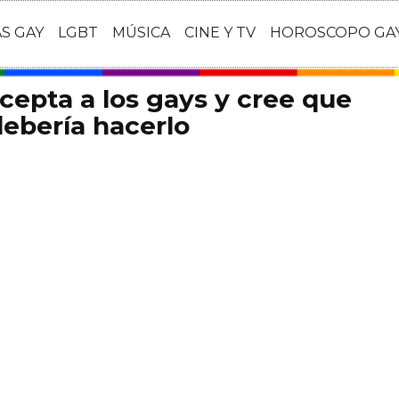
AS GAY
LGBT
MÚSICA
CINE Y TV
HOROSCOPO GA
cepta a los gays y cree que
debería hacerlo