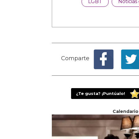
LGBT
Noticias
Comparte
¿Te gusta? ¡Puntúalo!
Calendario