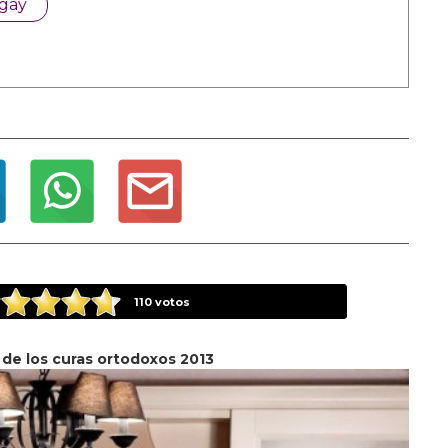
 gay
110
votos
 de los curas ortodoxos 2013