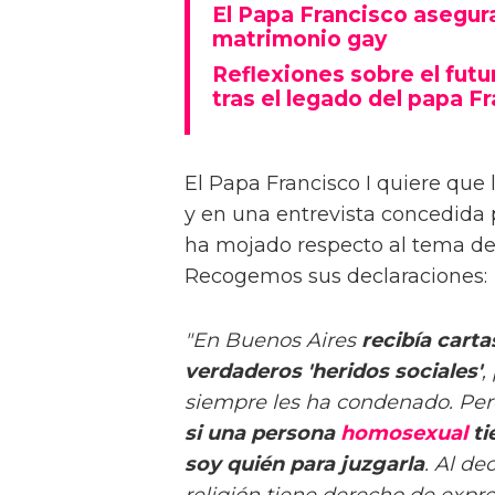
El Papa Francisco asegura
matrimonio gay
Reflexiones sobre el futu
tras el legado del papa F
El Papa Francisco I quiere que
y en una entrevista concedida p
ha mojado respecto al tema de
Recogemos sus declaraciones:
"En Buenos Aires
recibía cart
verdaderos 'heridos sociales'
,
siempre les ha condenado. Pero l
si una persona
homosexual
ti
soy quién para juzgarla
. Al de
religión tiene derecho de expre