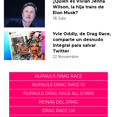
¿Quién es Vivian Jenna
Wilson, la hija trans de
Elon Musk?
18 Julio
Yvie Oddly, de Drag Race,
comparte un desnudo
integral para salvar
Twitter
22 Noviembre
RUPAULS DRAG RACE
RUPAULS DRAG RACE 10
RUPAULS DRAG RACE ALL STARS
REINAS DEL DRAG
DRAG RACE UK