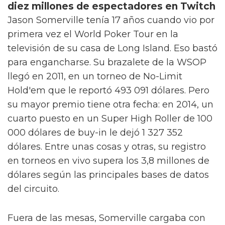
diez millones de espectadores en Twitch
Jason Somerville tenía 17 años cuando vio por
primera vez el World Poker Tour en la
televisión de su casa de Long Island. Eso bastó
para engancharse. Su brazalete de la WSOP
llegó en 2011, en un torneo de No-Limit
Hold'em que le reportó 493 091 dólares. Pero
su mayor premio tiene otra fecha: en 2014, un
cuarto puesto en un Super High Roller de 100
000 dólares de buy-in le dejó 1 327 352
dólares. Entre unas cosas y otras, su registro
en torneos en vivo supera los 3,8 millones de
dólares según las principales bases de datos
del circuito.
Fuera de las mesas, Somerville cargaba con