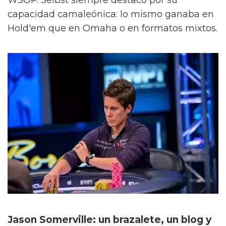
WSOP. Selbst siempre destacó por su
capacidad camaleónica: lo mismo ganaba en
Hold'em que en Omaha o en formatos mixtos.
Jason Somerville: un brazalete, un blog y