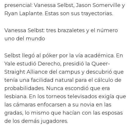
presencial: Vanessa Selbst, Jason Somerville y
Ryan Laplante. Estas son sus trayectorias.
Vanessa Selbst: tres brazaletes y el número
uno del mundo
Selbst llegó al póker por la vía académica. En
Yale estudió Derecho, presidió la Queer-
Straight Alliance del campus y descubrió que
tenía una facilidad natural para el cálculo de
probabilidades. Nunca escondió que era
lesbiana. En los torneos televisados exigía que
las cámaras enfocarsen a su novia en las
gradas, lo mismo que hacían con las esposas
de los demás jugadores.