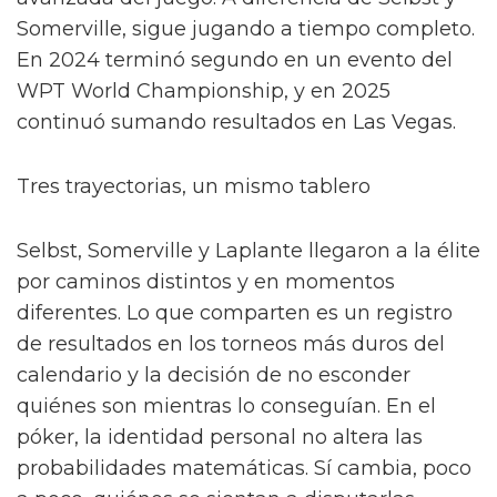
Somerville, sigue jugando a tiempo completo.
En 2024 terminó segundo en un evento del
WPT World Championship, y en 2025
continuó sumando resultados en Las Vegas.
Tres trayectorias, un mismo tablero
Selbst, Somerville y Laplante llegaron a la élite
por caminos distintos y en momentos
diferentes. Lo que comparten es un registro
de resultados en los torneos más duros del
calendario y la decisión de no esconder
quiénes son mientras lo conseguían. En el
póker, la identidad personal no altera las
probabilidades matemáticas. Sí cambia, poco