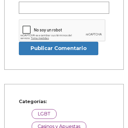
Publicar Comentario
Categorías:
LGBT
Casinos y Apuestas