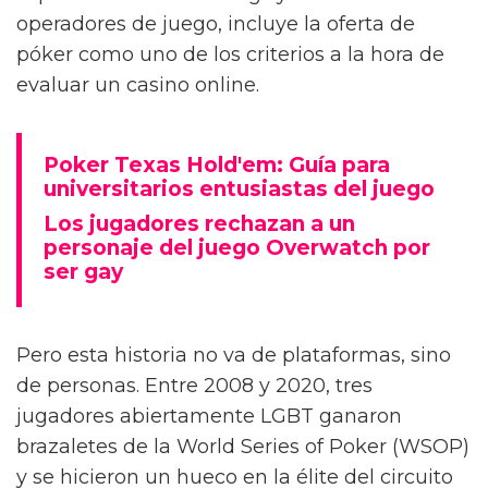
operadores de juego, incluye la oferta de
póker como uno de los criterios a la hora de
evaluar un casino online.
Poker Texas Hold'em: Guía para
universitarios entusiastas del juego
Los jugadores rechazan a un
personaje del juego Overwatch por
ser gay
Pero esta historia no va de plataformas, sino
de personas. Entre 2008 y 2020, tres
jugadores abiertamente LGBT ganaron
brazaletes de la World Series of Poker (WSOP)
y se hicieron un hueco en la élite del circuito