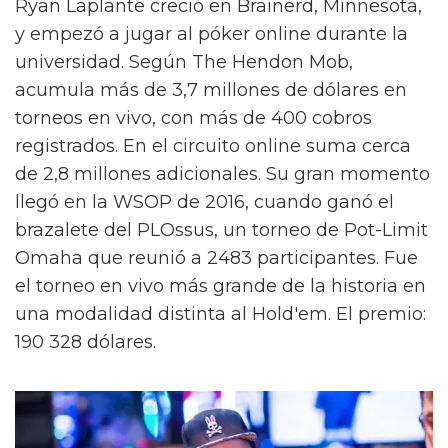
Ryan Laplante creció en Brainerd, Minnesota,
y empezó a jugar al póker online durante la
universidad. Según The Hendon Mob,
acumula más de 3,7 millones de dólares en
torneos en vivo, con más de 400 cobros
registrados. En el circuito online suma cerca
de 2,8 millones adicionales. Su gran momento
llegó en la WSOP de 2016, cuando ganó el
brazalete del PLOssus, un torneo de Pot-Limit
Omaha que reunió a 2483 participantes. Fue
el torneo en vivo más grande de la historia en
una modalidad distinta al Hold'em. El premio:
190 328 dólares.