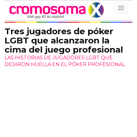
Toggle
navigat
Tres jugadores de póker
LGBT que alcanzaron la
cima del juego profesional
LAS HISTORIAS DE JUGADORES LGBT QUE
DEJARON HUELLA EN EL PÓKER PROFESIONAL.