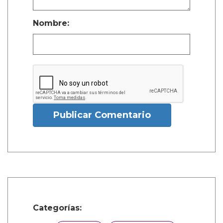
Nombre:
Publicar Comentario
Categorías: