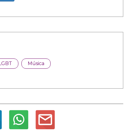
LGBT
Música