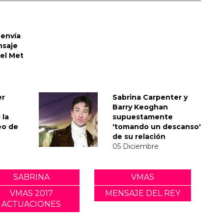
envía
nsaje
del Met
er
Sabrina Carpenter y
Barry Keoghan
 la
supuestamente
eo de
'tomando un descanso'
de su relación
05 Diciembre
SABRINA
VMAS
VMAS 2017
MENSAJE DEL REY
ACTUACIONES