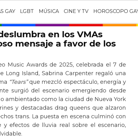
AS GAY
LGBT
MÚSICA
CINE Y TV
HOROSCOPO GA
 deslumbra en los VMAs
so mensaje a favor de los
eo Music Awards de 2025, celebrada el 7 de
e Long Island, Sabrina Carpenter regaló una
ema
“Tears”
que mezcló espectáculo, energía y
tante surgió del escenario emergiendo desde
ario ambientado como la ciudad de Nueva York
rines y destacadas drag queens que alzaron
echos trans. La puesta en escena culminó con
y efectos de lluvia real sobre el escenario,
vidable.