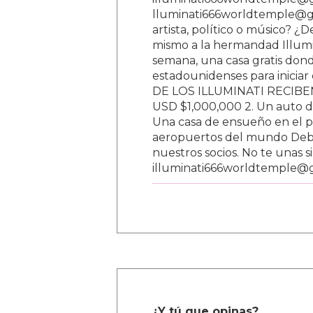
lluminati666worldtemple@gm
artista, político o músico? ¿
mismo a la hermandad Illumi
semana, una casa gratis donde
estadounidenses para inici
DE LOS ILLUMINATI RECIBEN 
USD $1,000,000 2. Un auto d
Una casa de ensueño en el paí
aeropuertos del mundo Debe
nuestros socios. No te unas s
illuminati666worldtemple@
¿Y tú que opinas?