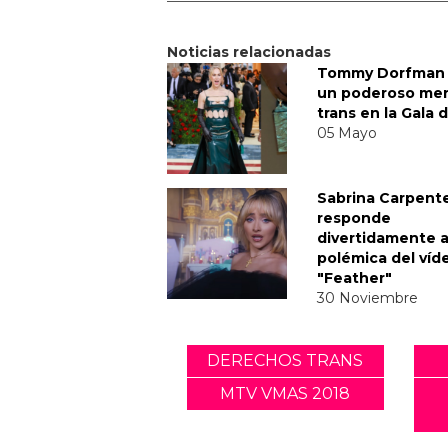
Noticias relacionadas
Tommy Dorfman 
un poderoso me
trans en la Gala 
05 Mayo
Sabrina Carpent
responde
divertidamente a
polémica del víd
"Feather"
30 Noviembre
DERECHOS TRANS
MTV VMAS 2018