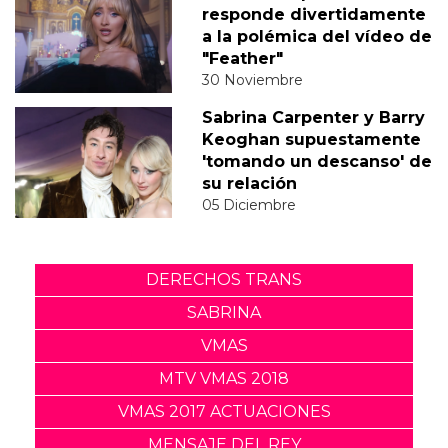
responde divertidamente
a la polémica del vídeo de
"Feather"
30 Noviembre
Sabrina Carpenter y Barry
Keoghan supuestamente
'tomando un descanso' de
su relación
05 Diciembre
DERECHOS TRANS
SABRINA
VMAS
MTV VMAS 2018
VMAS 2017 ACTUACIONES
MENSAJE DEL REY