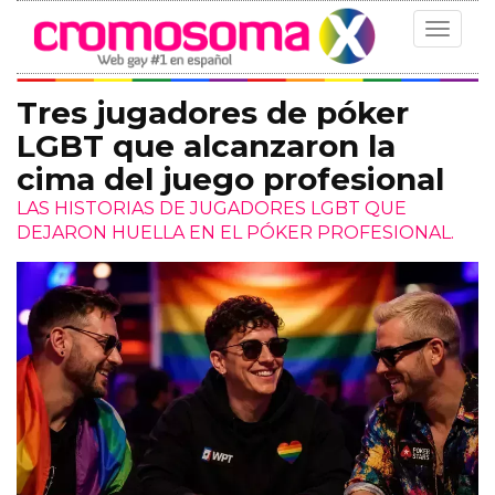
Toggle
navigat
Tres jugadores de póker
LGBT que alcanzaron la
cima del juego profesional
LAS HISTORIAS DE JUGADORES LGBT QUE
DEJARON HUELLA EN EL PÓKER PROFESIONAL.