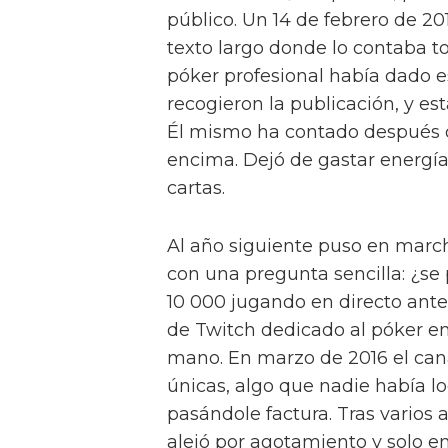
tenía 22 años; sus padres, poco
público. Un 14 de febrero de 20
texto largo donde lo contaba to
póker profesional había dado 
recogieron la publicación, y est
Él mismo ha contado después q
encima. Dejó de gastar energía
cartas.
Al año siguiente puso en mar
con una pregunta sencilla: ¿se
10 000 jugando en directo ant
de Twitch dedicado al póker en
mano. En marzo de 2016 el cana
únicas, algo que nadie había lo
pasándole factura. Tras varios 