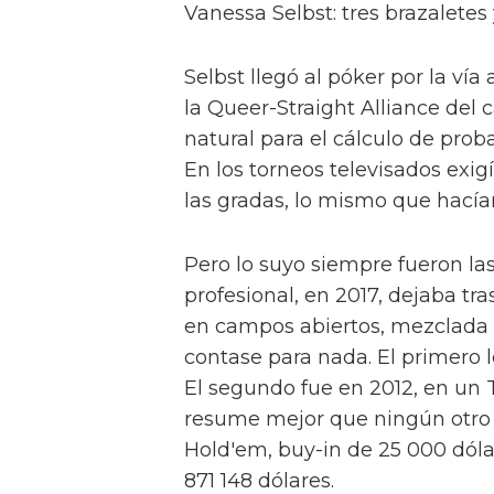
Vanessa Selbst: tres brazalete
Selbst llegó al póker por la ví
la Queer-Straight Alliance del
natural para el cálculo de prob
En los torneos televisados exi
las gradas, lo mismo que hacía
Pero lo suyo siempre fueron las 
profesional, en 2017, dejaba tr
en campos abiertos, mezclada 
contase para nada. El primero
El segundo fue en 2012, en un T
resume mejor que ningún otro s
Hold'em, buy-in de 25 000 dólare