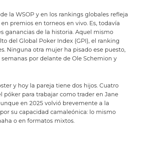
 de la WSOP y en los rankings globales refleja
 en premios en torneos en vivo. Es, todavía
es ganancias de la historia. Aquel mismo
lto del Global Poker Index (GPI), el ranking
s. Ninguna otra mujer ha pisado ese puesto,
os semanas por delante de Ole Schemion y
ter y hoy la pareja tiene dos hijos. Cuatro
l póker para trabajar como trader en Jane
 aunque en 2025 volvió brevemente a la
por su capacidad camaleónica: lo mismo
ha o en formatos mixtos.