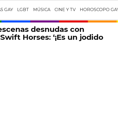
AS GAY
LGBT
MÚSICA
CINE Y TV
HOROSCOPO GA
 escenas desnudas con
Swift Horses: ‘¡Es un jodido