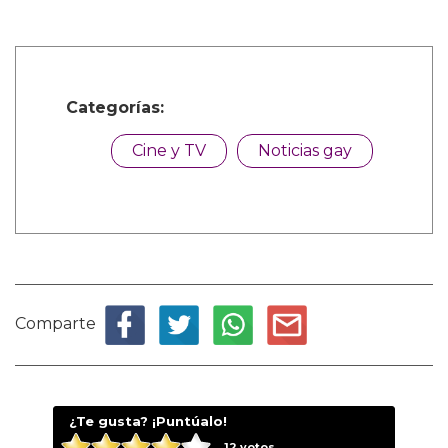
Categorías:
Cine y TV
Noticias gay
Comparte
¿Te gusta? ¡Puntúalo!
12
votos