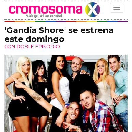
Toggle
navigat
'Gandía Shore' se estrena
este domingo
CON DOBLE EPISODIO