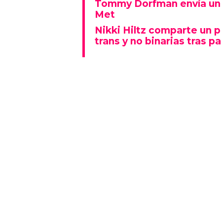
Tommy Dorfman envía un 
Met
Nikki Hiltz comparte un 
trans y no binarias tras pa
Este espectáculo no solo deslu
que también representó un fu
polarizado: fue una de las p
visiblemente explícitas de la n
Además, la actuación se real
Lady Gaga fue la gran protagon
mientras que otros artistas
historia al ganar Canción del A