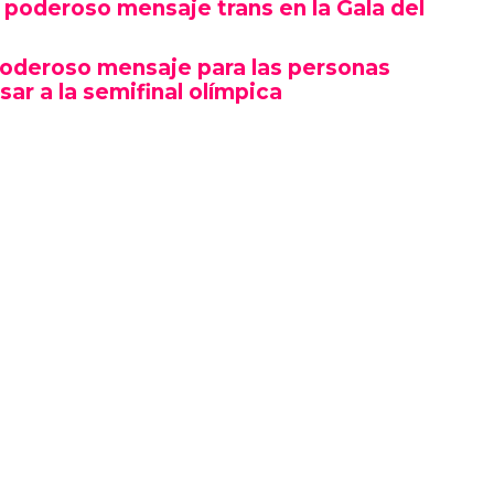
poderoso mensaje trans en la Gala del
poderoso mensaje para las personas
sar a la semifinal olímpica
mbró por su estética y puesta en escena, sino
erte gesto político en un contexto cultural
ocas, si no la primera, afirmaciones LGBTQ+
oche.
izó en el marco de una ceremonia en la que
ista, llevándose el premio a Artista del Año,
 como Rosé de BLACKPINK también hicieron
ño.