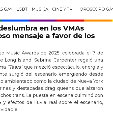
AS GAY
LGBT
MÚSICA
CINE Y TV
HOROSCOPO GA
 deslumbra en los VMAs
so mensaje a favor de los
eo Music Awards de 2025, celebrada el 7 de
e Long Island, Sabrina Carpenter regaló una
ema
“Tears”
que mezcló espectáculo, energía y
tante surgió del escenario emergiendo desde
ario ambientado como la ciudad de Nueva York
rines y destacadas drag queens que alzaron
echos trans. La puesta en escena culminó con
y efectos de lluvia real sobre el escenario,
vidable.