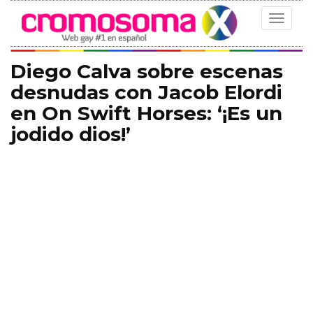
Toggle
navigat
Diego Calva sobre escenas
desnudas con Jacob Elordi
en On Swift Horses: ‘¡Es un
jodido dios!’