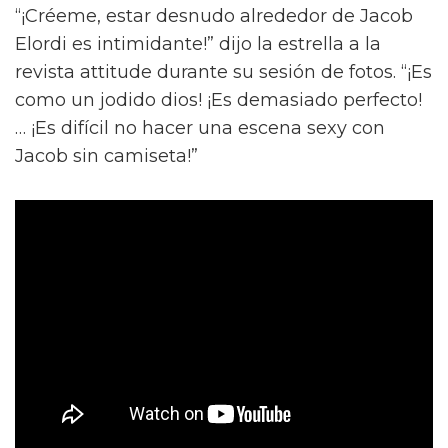
“¡Créeme, estar desnudo alrededor de Jacob
Elordi es intimidante!” dijo la estrella a la
revista attitude durante su sesión de fotos. “¡Es
como un jodido dios! ¡Es demasiado perfecto!
… ¡Es difícil no hacer una escena sexy con
Jacob sin camiseta!”