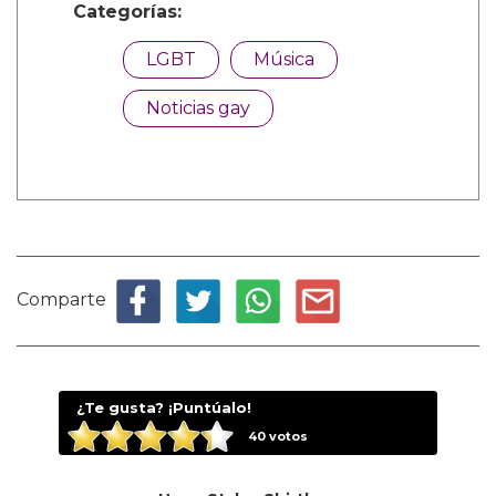
Categorías:
LGBT
Música
Noticias gay
Comparte
¿Te gusta? ¡Puntúalo!
40
votos