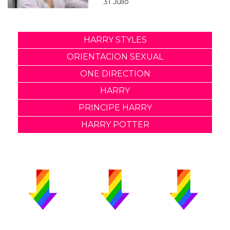
31 Julio
HARRY STYLES
ORIENTACION SEXUAL
ONE DIRECTION
HARRY
PRINCIPE HARRY
HARRY POTTER