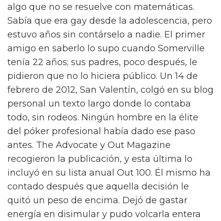
algo que no se resuelve con matemáticas.
Sabía que era gay desde la adolescencia, pero
estuvo años sin contárselo a nadie. El primer
amigo en saberlo lo supo cuando Somerville
tenía 22 años; sus padres, poco después, le
pidieron que no lo hiciera público. Un 14 de
febrero de 2012, San Valentín, colgó en su blog
personal un texto largo donde lo contaba
todo, sin rodeos. Ningún hombre en la élite
del póker profesional había dado ese paso
antes. The Advocate y Out Magazine
recogieron la publicación, y esta última lo
incluyó en su lista anual Out 100. Él mismo ha
contado después que aquella decisión le
quitó un peso de encima. Dejó de gastar
energía en disimular y pudo volcarla entera