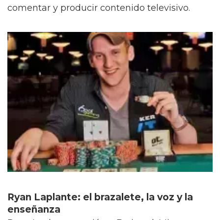
comentar y producir contenido televisivo.
Ryan Laplante: el brazalete, la voz y la
enseñanza