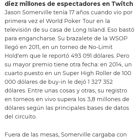
diez millones de espectadores en Twitch
Jason Somerville tenía 17 años cuando vio por
primera vez el World Poker Tour en la
televisión de su casa de Long Island. Eso bastó
para engancharse. Su brazalete de la WSOP
llegó en 2011, en un torneo de No-Limit
Hold'em que le reportó 493 091 dólares. Pero
su mayor premio tiene otra fecha: en 2014, un
cuarto puesto en un Super High Roller de 100
000 dólares de buy-in le dejó 1 327 352
dólares. Entre unas cosas y otras, su registro
en torneos en vivo supera los 3,8 millones de
dólares según las principales bases de datos
del circuito.
Fuera de las mesas, Somerville cargaba con