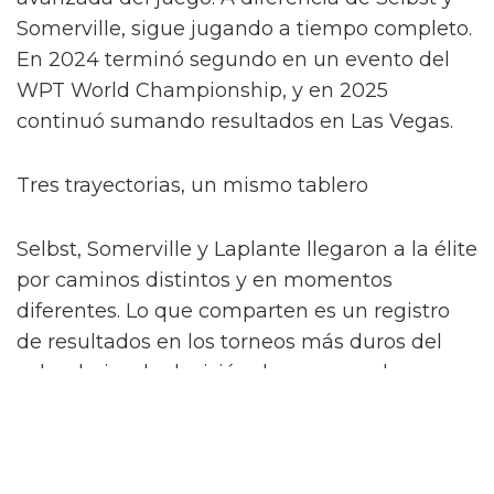
Somerville, sigue jugando a tiempo completo.
En 2024 terminó segundo en un evento del
WPT World Championship, y en 2025
continuó sumando resultados en Las Vegas.
Tres trayectorias, un mismo tablero
Selbst, Somerville y Laplante llegaron a la élite
por caminos distintos y en momentos
diferentes. Lo que comparten es un registro
de resultados en los torneos más duros del
calendario y la decisión de no esconder
quiénes son mientras lo conseguían. En el
póker, la identidad personal no altera las
probabilidades matemáticas. Sí cambia, poco