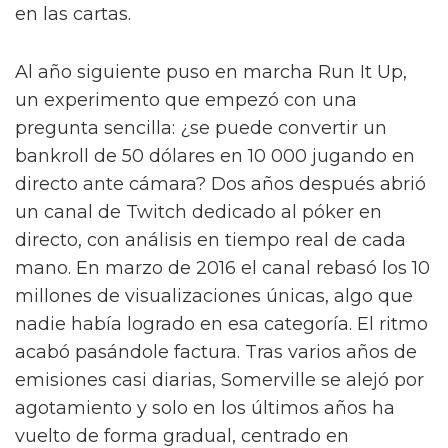
en las cartas.
Al año siguiente puso en marcha Run It Up,
un experimento que empezó con una
pregunta sencilla: ¿se puede convertir un
bankroll de 50 dólares en 10 000 jugando en
directo ante cámara? Dos años después abrió
un canal de Twitch dedicado al póker en
directo, con análisis en tiempo real de cada
mano. En marzo de 2016 el canal rebasó los 10
millones de visualizaciones únicas, algo que
nadie había logrado en esa categoría. El ritmo
acabó pasándole factura. Tras varios años de
emisiones casi diarias, Somerville se alejó por
agotamiento y solo en los últimos años ha
vuelto de forma gradual, centrado en