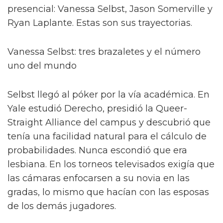
presencial: Vanessa Selbst, Jason Somerville y
Ryan Laplante. Estas son sus trayectorias.
Vanessa Selbst: tres brazaletes y el número
uno del mundo
Selbst llegó al póker por la vía académica. En
Yale estudió Derecho, presidió la Queer-
Straight Alliance del campus y descubrió que
tenía una facilidad natural para el cálculo de
probabilidades. Nunca escondió que era
lesbiana. En los torneos televisados exigía que
las cámaras enfocarsen a su novia en las
gradas, lo mismo que hacían con las esposas
de los demás jugadores.