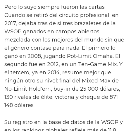
Pero lo suyo siempre fueron las cartas.
Cuando se retiró del circuito profesional, en
2017, dejaba tras de sí tres brazaletes de la
WSOP ganados en campos abiertos,
mezclada con los mejores del mundo sin que
el género contase para nada. El primero lo
ganó en 2008, jugando Pot-Limit Omaha. El
segundo fue en 2012, en un Ten-Game Mix. Y
el tercero, ya en 2014, resume mejor que
ningún otro su nivel: final del Mixed Max de
No-Limit Hold'em, buy-in de 25 000 dólares,
130 rivales de élite, victoria y cheque de 871
148 dólares.
Su registro en la base de datos de la WSOP y
en los rankings globales refleja más de 11,8