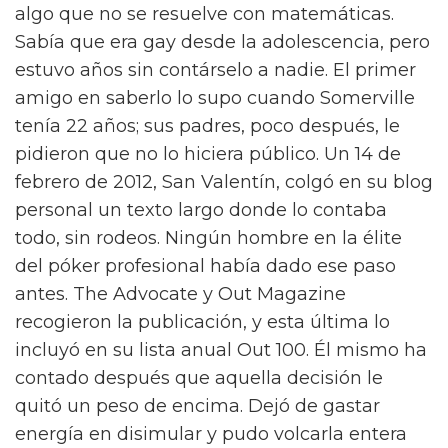
algo que no se resuelve con matemáticas.
Sabía que era gay desde la adolescencia, pero
estuvo años sin contárselo a nadie. El primer
amigo en saberlo lo supo cuando Somerville
tenía 22 años; sus padres, poco después, le
pidieron que no lo hiciera público. Un 14 de
febrero de 2012, San Valentín, colgó en su blog
personal un texto largo donde lo contaba
todo, sin rodeos. Ningún hombre en la élite
del póker profesional había dado ese paso
antes. The Advocate y Out Magazine
recogieron la publicación, y esta última lo
incluyó en su lista anual Out 100. Él mismo ha
contado después que aquella decisión le
quitó un peso de encima. Dejó de gastar
energía en disimular y pudo volcarla entera