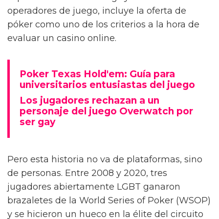
operadores de juego, incluye la oferta de
póker como uno de los criterios a la hora de
evaluar un casino online.
Poker Texas Hold'em: Guía para
universitarios entusiastas del juego
Los jugadores rechazan a un
personaje del juego Overwatch por
ser gay
Pero esta historia no va de plataformas, sino
de personas. Entre 2008 y 2020, tres
jugadores abiertamente LGBT ganaron
brazaletes de la World Series of Poker (WSOP)
y se hicieron un hueco en la élite del circuito