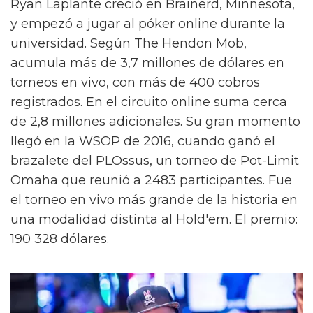
Ryan Laplante creció en Brainerd, Minnesota,
y empezó a jugar al póker online durante la
universidad. Según The Hendon Mob,
acumula más de 3,7 millones de dólares en
torneos en vivo, con más de 400 cobros
registrados. En el circuito online suma cerca
de 2,8 millones adicionales. Su gran momento
llegó en la WSOP de 2016, cuando ganó el
brazalete del PLOssus, un torneo de Pot-Limit
Omaha que reunió a 2483 participantes. Fue
el torneo en vivo más grande de la historia en
una modalidad distinta al Hold'em. El premio:
190 328 dólares.