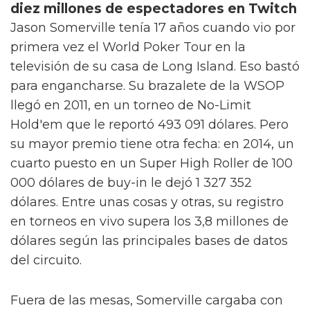
diez millones de espectadores en Twitch
Jason Somerville tenía 17 años cuando vio por
primera vez el World Poker Tour en la
televisión de su casa de Long Island. Eso bastó
para engancharse. Su brazalete de la WSOP
llegó en 2011, en un torneo de No-Limit
Hold'em que le reportó 493 091 dólares. Pero
su mayor premio tiene otra fecha: en 2014, un
cuarto puesto en un Super High Roller de 100
000 dólares de buy-in le dejó 1 327 352
dólares. Entre unas cosas y otras, su registro
en torneos en vivo supera los 3,8 millones de
dólares según las principales bases de datos
del circuito.
Fuera de las mesas, Somerville cargaba con