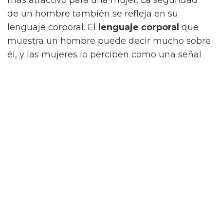
de un hombre también se refleja en su
lenguaje corporal. El
lenguaje corporal
que
muestra un hombre puede decir mucho sobre
él, y las mujeres lo perciben como una señal
de confianza.
Otra característica atractiva para las mujeres
es la apariencia. Esto incluye la forma y el
tamaño de un hombre, así como su
cabello
y
su vestimenta. Un hombre con una buena
apariencia física es más
atractivo
para una
mujer. Un hombre también puede ser
atractivo si tiene una
buena personalidad
.
Una persona con una personalidad amistosa,
agradable y divertida es atractiva para las