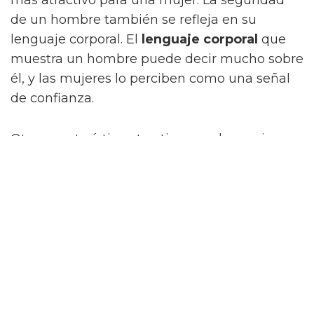
de un hombre también se refleja en su
lenguaje corporal. El
lenguaje corporal
que
muestra un hombre puede decir mucho sobre
él, y las mujeres lo perciben como una señal
de confianza.
Otra característica atractiva para las mujeres
es la apariencia. Esto incluye la forma y el
tamaño de un hombre, así como su
cabello
y
su vestimenta. Un hombre con una buena
apariencia física es más
atractivo
para una
mujer. Un hombre también puede ser
atractivo si tiene una
buena personalidad
.
Una persona con una personalidad amistosa,
agradable y divertida es atractiva para las