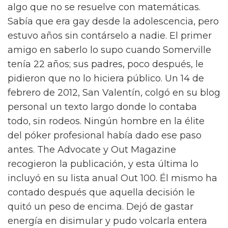
algo que no se resuelve con matemáticas.
Sabía que era gay desde la adolescencia, pero
estuvo años sin contárselo a nadie. El primer
amigo en saberlo lo supo cuando Somerville
tenía 22 años; sus padres, poco después, le
pidieron que no lo hiciera público. Un 14 de
febrero de 2012, San Valentín, colgó en su blog
personal un texto largo donde lo contaba
todo, sin rodeos. Ningún hombre en la élite
del póker profesional había dado ese paso
antes. The Advocate y Out Magazine
recogieron la publicación, y esta última lo
incluyó en su lista anual Out 100. Él mismo ha
contado después que aquella decisión le
quitó un peso de encima. Dejó de gastar
energía en disimular y pudo volcarla entera