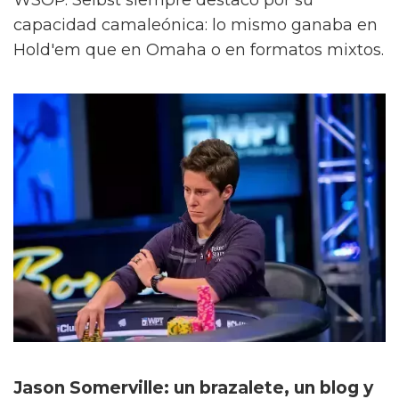
WSOP. Selbst siempre destacó por su
capacidad camaleónica: lo mismo ganaba en
Hold'em que en Omaha o en formatos mixtos.
Jason Somerville: un brazalete, un blog y