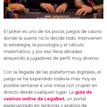
El póker es uno de los pocos juegos de casino
donde la suerte no lo decide todo. Intervienen
la estrategia, la psicología y el cálculo
matemático, y por eso lleva décadas
atrayendo a jugadores de perfil muy diverso.
Con la llegada de las plataformas digitales, el
juego se ha expandido todavía más: hoy es
posible sentarse a una mesa con crupier en
directo desde cualquier lugar. La
guía de
casinos online de Legalbet
, un portal
especializado en rankings y análisis de