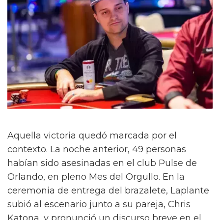
Aquella victoria quedó marcada por el
contexto. La noche anterior, 49 personas
habían sido asesinadas en el club Pulse de
Orlando, en pleno Mes del Orgullo. En la
ceremonia de entrega del brazalete, Laplante
subió al escenario junto a su pareja, Chris
Katona, y pronunció un discurso breve en el