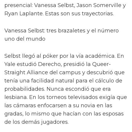
presencial: Vanessa Selbst, Jason Somerville y
Ryan Laplante. Estas son sus trayectorias.
Vanessa Selbst: tres brazaletes y el número
uno del mundo
Selbst llegó al póker por la vía académica. En
Yale estudió Derecho, presidió la Queer-
Straight Alliance del campus y descubrió que
tenía una facilidad natural para el cálculo de
probabilidades. Nunca escondió que era
lesbiana. En los torneos televisados exigía que
las cámaras enfocarsen a su novia en las
gradas, lo mismo que hacían con las esposas
de los demás jugadores.