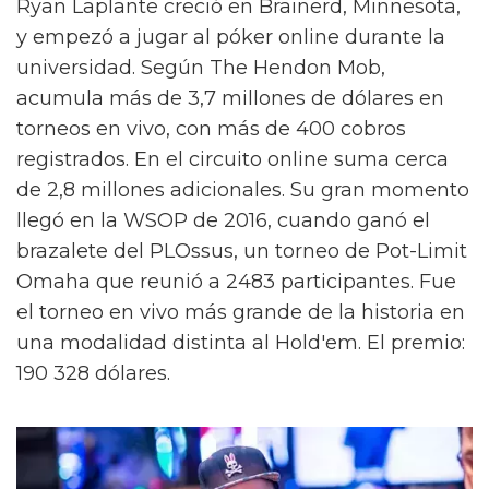
Ryan Laplante creció en Brainerd, Minnesota,
y empezó a jugar al póker online durante la
universidad. Según The Hendon Mob,
acumula más de 3,7 millones de dólares en
torneos en vivo, con más de 400 cobros
registrados. En el circuito online suma cerca
de 2,8 millones adicionales. Su gran momento
llegó en la WSOP de 2016, cuando ganó el
brazalete del PLOssus, un torneo de Pot-Limit
Omaha que reunió a 2483 participantes. Fue
el torneo en vivo más grande de la historia en
una modalidad distinta al Hold'em. El premio:
190 328 dólares.