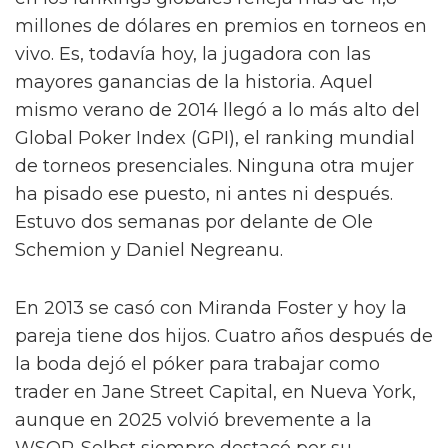
millones de dólares en premios en torneos en
vivo. Es, todavía hoy, la jugadora con las
mayores ganancias de la historia. Aquel
mismo verano de 2014 llegó a lo más alto del
Global Poker Index (GPI), el ranking mundial
de torneos presenciales. Ninguna otra mujer
ha pisado ese puesto, ni antes ni después.
Estuvo dos semanas por delante de Ole
Schemion y Daniel Negreanu.
En 2013 se casó con Miranda Foster y hoy la
pareja tiene dos hijos. Cuatro años después de
la boda dejó el póker para trabajar como
trader en Jane Street Capital, en Nueva York,
aunque en 2025 volvió brevemente a la