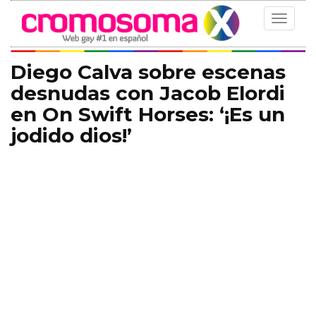
Toggle
navigat
Diego Calva sobre escenas
desnudas con Jacob Elordi
en On Swift Horses: ‘¡Es un
jodido dios!’