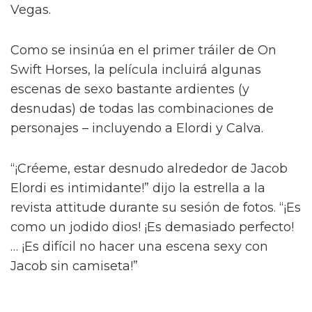
Diego Calva ha hablado sobre las escenas
desnudas con el actor de Euphoria y su novio
en pantalla Jacob Elordi para On Swift Horses,
describiéndolas como 'intimidantes'.
Basada en el libro de Shannon Pufahl, On
Swift Horses sigue a la pareja casada Muriel
(Daisy Edgar-Jones) y Lee (Will Poulter) – con
Muriel anhelando al hermano menor de Lee,
Julius (Jacob Elordi).
Diego Calva y Jacob Elordi tendrán
"escenas calientes" en su nuevo
proyecto