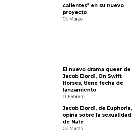
Categorías:
Cine y TV
Hombres Desnudos
Noticias gay
Sexo GAY
Tendencias