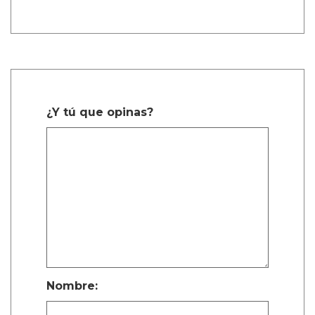
Describiendo un poco más la trama de la
película, Calva afirmó, de manera algo
confusa, “Es como cuando te enamoras de tu
primer amor a los ocho años. Te enamoras de
tu primo o de tu maestro. Algo realmente
dulce, platónico, de alguna manera.”
La estrella de Narcos explicó, “Cuando están
dentro de la habitación del hotel, en su
mundo, porque tienen que esconderse del
mundo real — son niños.”
On Swift Horses es una de las películas queer
más anticipadas que se lanzarán en 2025.