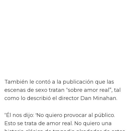
Jacob Elordi inicia un romance queer
ilícito en el tráiler de On Swift
Horses
Y para complicar aún más la situación, a pesar
del contacto entre Julius y Muriel, Julius tiene
una apasionada aventura con Henry (Diego
Calva), a quien conoce en un casino de Las
Vegas.
Como se insinúa en el primer tráiler de On
Swift Horses, la película incluirá algunas
escenas de sexo bastante ardientes (y
desnudas) de todas las combinaciones de
personajes – incluyendo a Elordi y Calva.