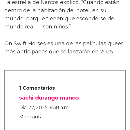
También le contó a la publicación que las
escenas de sexo tratan “sobre amor real”, tal
como lo describió el director Dan Minahan.
“Él nos dijo: 'No quiero provocar al público.
Esto se trata de amor real. No quiero una
historia clásica de tragedia alrededor de estos
personajes queer y luego tener sexo raro —
no, no, no.
“'Son dos chicos dulces que realmente se
enamoran.' Henry es más salvaje y peligroso
en las calles. Pero con Julius, es muy tierno,”
añadió.