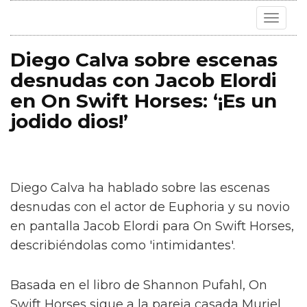
Toggle
navigat
Diego Calva sobre escenas
desnudas con Jacob Elordi
en On Swift Horses: ‘¡Es un
jodido dios!’