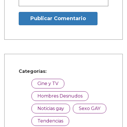
1 Comentarios
sachi durango manco
Dic. 27, 2025, 6:38 a.m.
Mencanta
¿Y tú que opinas?