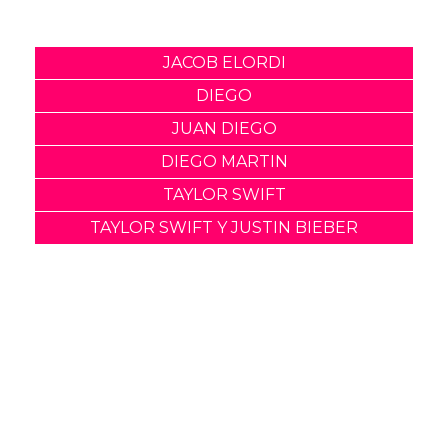
Comparte
Suscribete a nuestra newsletter:
Suscribete
Acepto los
terminos y condiciones
y la
política de
privacidad
.
Noticias relacionadas
Diego Calva y Jacob Elordi
tendrán "escenas
calientes" en su nuevo
proyecto
05 Marzo