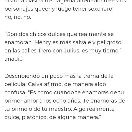
“¡Créeme, estar desnudo alrededor de Jacob
Elordi es intimidante!” dijo la estrella a la
revista attitude durante su sesión de fotos. “¡Es
como un jodido dios! ¡Es demasiado perfecto!
… ¡Es difícil no hacer una escena sexy con
Jacob sin camiseta!”