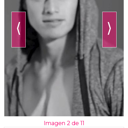
⟨
⟩
Imagen 2 de
11