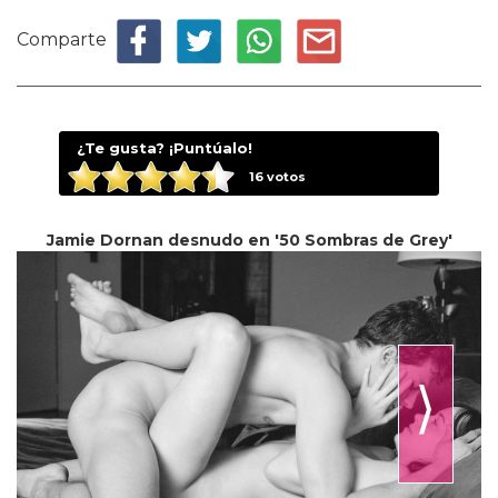
Comparte
¿Te gusta? ¡Puntúalo!
16
votos
Jamie Dornan desnudo en '50 Sombras de Grey'
⟩