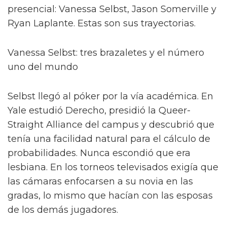
presencial: Vanessa Selbst, Jason Somerville y
Ryan Laplante. Estas son sus trayectorias.
Vanessa Selbst: tres brazaletes y el número
uno del mundo
Selbst llegó al póker por la vía académica. En
Yale estudió Derecho, presidió la Queer-
Straight Alliance del campus y descubrió que
tenía una facilidad natural para el cálculo de
probabilidades. Nunca escondió que era
lesbiana. En los torneos televisados exigía que
las cámaras enfocarsen a su novia en las
gradas, lo mismo que hacían con las esposas
de los demás jugadores.