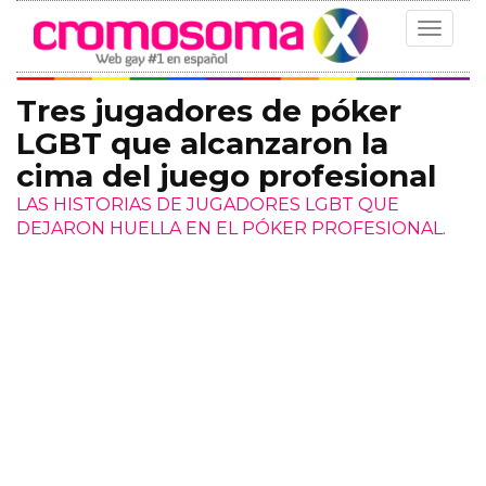
Toggle
navigat
Tres jugadores de póker
LGBT que alcanzaron la
cima del juego profesional
LAS HISTORIAS DE JUGADORES LGBT QUE
DEJARON HUELLA EN EL PÓKER PROFESIONAL.