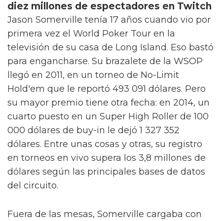
diez millones de espectadores en Twitch
Jason Somerville tenía 17 años cuando vio por
primera vez el World Poker Tour en la
televisión de su casa de Long Island. Eso bastó
para engancharse. Su brazalete de la WSOP
llegó en 2011, en un torneo de No-Limit
Hold'em que le reportó 493 091 dólares. Pero
su mayor premio tiene otra fecha: en 2014, un
cuarto puesto en un Super High Roller de 100
000 dólares de buy-in le dejó 1 327 352
dólares. Entre unas cosas y otras, su registro
en torneos en vivo supera los 3,8 millones de
dólares según las principales bases de datos
del circuito.
Fuera de las mesas, Somerville cargaba con