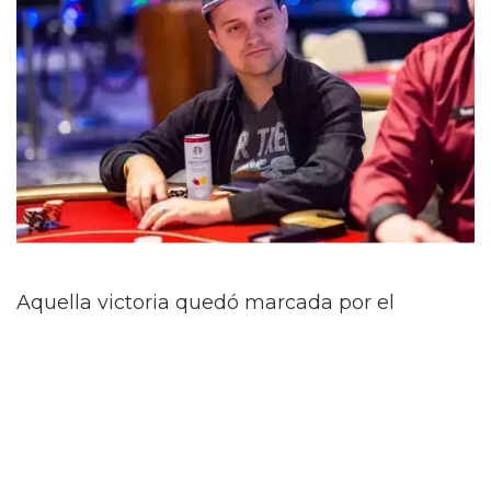
Aquella victoria quedó marcada por el
contexto. La noche anterior, 49 personas
habían sido asesinadas en el club Pulse de
Orlando, en pleno Mes del Orgullo. En la
ceremonia de entrega del brazalete, Laplante
subió al escenario junto a su pareja, Chris
Katona, y pronunció un discurso breve en el