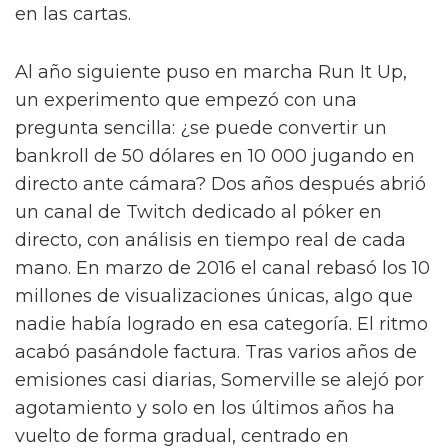
en las cartas.
Al año siguiente puso en marcha Run It Up,
un experimento que empezó con una
pregunta sencilla: ¿se puede convertir un
bankroll de 50 dólares en 10 000 jugando en
directo ante cámara? Dos años después abrió
un canal de Twitch dedicado al póker en
directo, con análisis en tiempo real de cada
mano. En marzo de 2016 el canal rebasó los 10
millones de visualizaciones únicas, algo que
nadie había logrado en esa categoría. El ritmo
acabó pasándole factura. Tras varios años de
emisiones casi diarias, Somerville se alejó por
agotamiento y solo en los últimos años ha
vuelto de forma gradual, centrado en