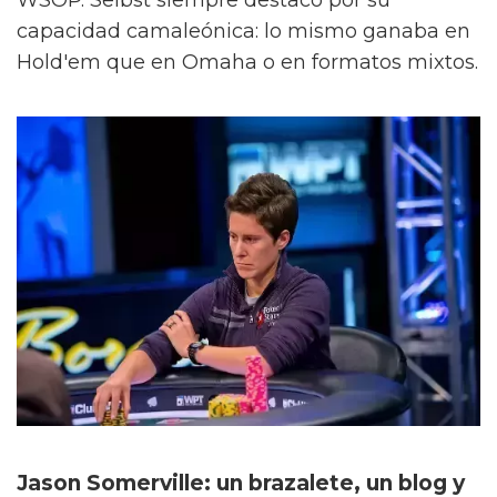
WSOP. Selbst siempre destacó por su
capacidad camaleónica: lo mismo ganaba en
Hold'em que en Omaha o en formatos mixtos.
Jason Somerville: un brazalete, un blog y