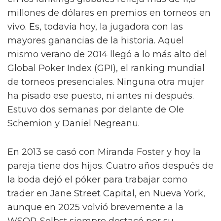
millones de dólares en premios en torneos en
vivo. Es, todavía hoy, la jugadora con las
mayores ganancias de la historia. Aquel
mismo verano de 2014 llegó a lo más alto del
Global Poker Index (GPI), el ranking mundial
de torneos presenciales. Ninguna otra mujer
ha pisado ese puesto, ni antes ni después.
Estuvo dos semanas por delante de Ole
Schemion y Daniel Negreanu.
En 2013 se casó con Miranda Foster y hoy la
pareja tiene dos hijos. Cuatro años después de
la boda dejó el póker para trabajar como
trader en Jane Street Capital, en Nueva York,
aunque en 2025 volvió brevemente a la