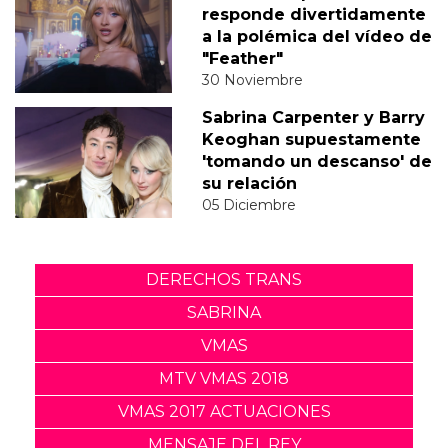
responde divertidamente
a la polémica del vídeo de
"Feather"
30 Noviembre
Sabrina Carpenter y Barry
Keoghan supuestamente
'tomando un descanso' de
su relación
05 Diciembre
DERECHOS TRANS
SABRINA
VMAS
MTV VMAS 2018
VMAS 2017 ACTUACIONES
MENSAJE DEL REY