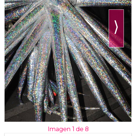
⟩
Imagen 1 de
8