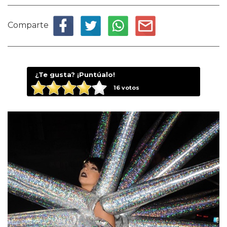
Comparte
¿Te gusta? ¡Puntúalo!
16
votos