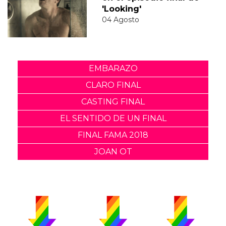
'Looking'
04 Agosto
EMBARAZO
CLARO FINAL
CASTING FINAL
EL SENTIDO DE UN FINAL
FINAL FAMA 2018
JOAN OT