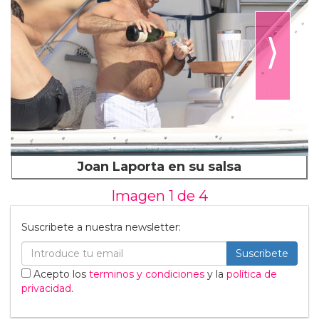
⟩
Joan Laporta en su salsa
Imagen 1 de
4
Suscribete a nuestra newsletter:
Suscribete
Acepto los
terminos y condiciones
y la
política de
privacidad
.