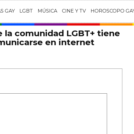
AS GAY
LGBT
MÚSICA
CINE Y TV
HOROSCOPO GA
e la comunidad LGBT+ tiene
municarse en internet