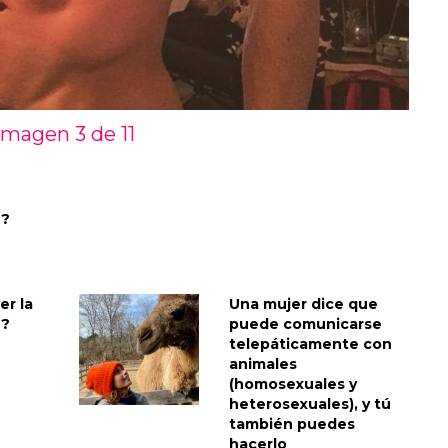
Imagen 3 de
11
T?
er la
Una mujer dice que
T?
puede comunicarse
telepáticamente con
animales
(homosexuales y
heterosexuales), y tú
también puedes
hacerlo