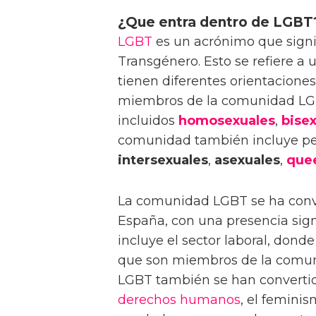
¿Que entra dentro de LGBT
LGBT
es un acrónimo que signif
Transgénero. Esto se refiere 
tienen diferentes orientacione
miembros de la comunidad LGB
incluidos
homosexuales
,
bise
comunidad también incluye pe
intersexuales
,
asexuales
,
que
La comunidad LGBT se ha conv
España, con una presencia signi
incluye el sector laboral, don
que son miembros de la comu
LGBT también se han convertid
derechos humanos
, el feminis