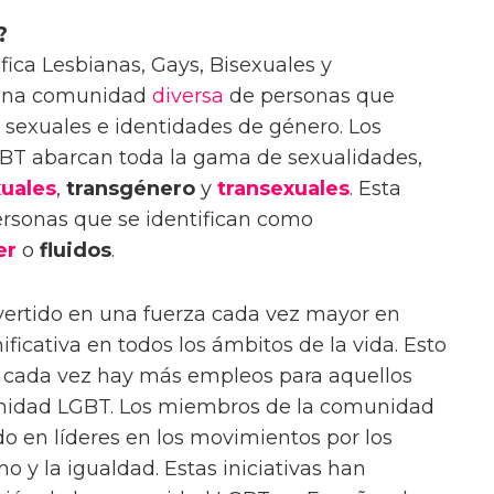
?
ica Lesbianas, Gays, Bisexuales y
a una comunidad
diversa
de personas que
s sexuales e identidades de género. Los
T abarcan toda la gama de sexualidades,
xuales
,
transgénero
y
transexuales
. Esta
rsonas que se identifican como
er
o
fluidos
.
ertido en una fuerza cada vez mayor en
ficativa en todos los ámbitos de la vida. Esto
de cada vez hay más empleos para aquellos
nidad LGBT. Los miembros de la comunidad
o en líderes en los movimientos por los
mo y la igualdad. Estas iniciativas han