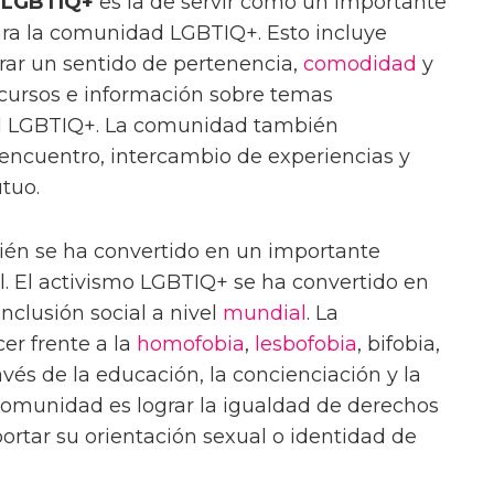
 LGBTIQ+
es la de servir como un importante
ra la comunidad LGBTIQ+. Esto incluye
rar un sentido de pertenencia,
comodidad
y
ecursos e información sobre temas
d LGBTIQ+. La comunidad también
encuentro, intercambio de experiencias y
tuo.
én se ha convertido en un importante
. El activismo LGBTIQ+ se ha convertido en
inclusión social a nivel
mundial
. La
r frente a la
homofobia
,
lesbofobia
, bifobia,
avés de la educación, la concienciación y la
a comunidad es lograr la igualdad de derechos
ortar su orientación sexual o identidad de