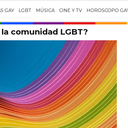
AS GAY
LGBT
MÚSICA
CINE Y TV
HOROSCOPO GA
r la comunidad LGBT?