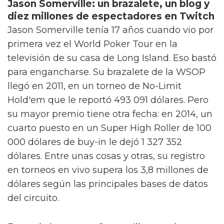
Jason Somerville: un brazalete, un blog y
diez millones de espectadores en Twitch
Jason Somerville tenía 17 años cuando vio por
primera vez el World Poker Tour en la
televisión de su casa de Long Island. Eso bastó
para engancharse. Su brazalete de la WSOP
llegó en 2011, en un torneo de No-Limit
Hold'em que le reportó 493 091 dólares. Pero
su mayor premio tiene otra fecha: en 2014, un
cuarto puesto en un Super High Roller de 100
000 dólares de buy-in le dejó 1 327 352
dólares. Entre unas cosas y otras, su registro
en torneos en vivo supera los 3,8 millones de
dólares según las principales bases de datos
del circuito.