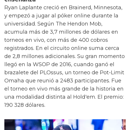
Ryan Laplante creció en Brainerd, Minnesota,
y empezó a jugar al póker online durante la
universidad. Según The Hendon Mob,
acumula más de 3,7 millones de dólares en
torneos en vivo, con más de 400 cobros
registrados. En el circuito online suma cerca
de 2,8 millones adicionales. Su gran momento
llegó en la WSOP de 2016, cuando ganó el
brazalete del PLOssus, un torneo de Pot-Limit
Omaha que reunió a 2483 participantes. Fue
el torneo en vivo más grande de la historia en
una modalidad distinta al Hold'em. El premio:
190 328 dólares.