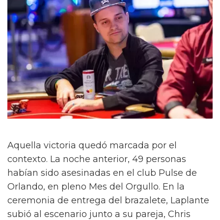
Aquella victoria quedó marcada por el
contexto. La noche anterior, 49 personas
habían sido asesinadas en el club Pulse de
Orlando, en pleno Mes del Orgullo. En la
ceremonia de entrega del brazalete, Laplante
subió al escenario junto a su pareja, Chris