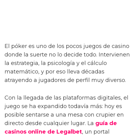
El póker es uno de los pocos juegos de casino
donde la suerte no lo decide todo. Intervienen
la estrategia, la psicología y el cálculo
matemático, y por eso lleva décadas
atrayendo a jugadores de perfil muy diverso.
Con la llegada de las plataformas digitales, el
juego se ha expandido todavía más: hoy es
posible sentarse a una mesa con crupier en
directo desde cualquier lugar. La
guía de
casinos online de Legalbet
, un portal