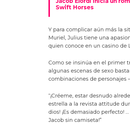
Jacob Elordi inicia un rom
Swift Horses
Y para complicar aún más la sit
Muriel, Julius tiene una apasi
quien conoce en un casino de 
Como se insinúa en el primer trá
algunas escenas de sexo bastan
combinaciones de personajes – 
“¡Créeme, estar desnudo alreded
estrella a la revista attitude d
dios! ¡Es demasiado perfecto! …
Jacob sin camiseta!”