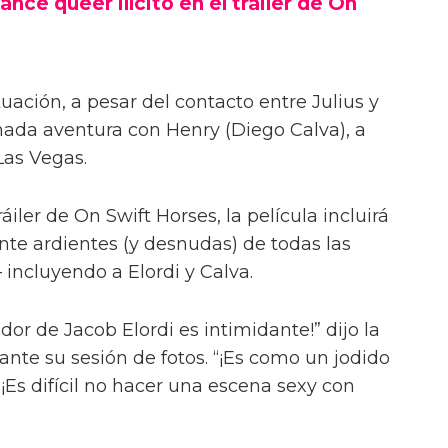
ance queer ilícito en el tráiler de On
uación, a pesar del contacto entre Julius y
onada aventura con Henry (Diego Calva), a
Las Vegas.
iler de On Swift Horses, la película incluirá
te ardientes (y desnudas) de todas las
incluyendo a Elordi y Calva.
or de Jacob Elordi es intimidante!” dijo la
urante su sesión de fotos. “¡Es como un jodido
 ¡Es difícil no hacer una escena sexy con