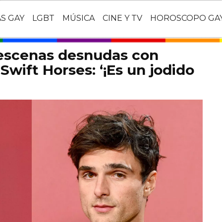
AS GAY
LGBT
MÚSICA
CINE Y TV
HOROSCOPO GA
 escenas desnudas con
Swift Horses: ‘¡Es un jodido