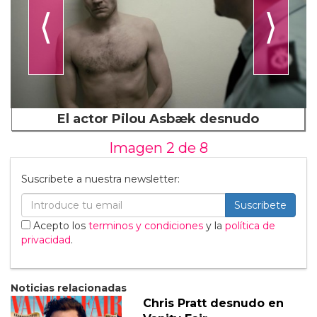
⟨
⟩
El actor Pilou Asbæk desnudo
Imagen 2 de
8
Suscribete a nuestra newsletter:
Suscribete
Acepto los
terminos y condiciones
y la
política de
privacidad
.
Noticias relacionadas
Chris Pratt desnudo en