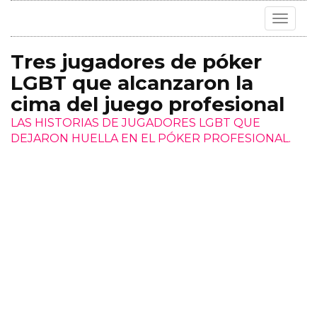
Toggle
navigat
Tres jugadores de póker
LGBT que alcanzaron la
cima del juego profesional
LAS HISTORIAS DE JUGADORES LGBT QUE
DEJARON HUELLA EN EL PÓKER PROFESIONAL.