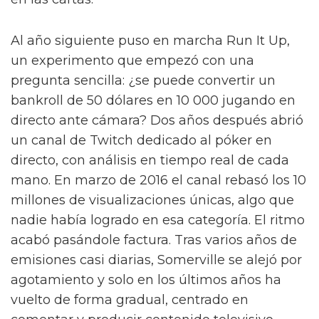
en las cartas.
Al año siguiente puso en marcha Run It Up,
un experimento que empezó con una
pregunta sencilla: ¿se puede convertir un
bankroll de 50 dólares en 10 000 jugando en
directo ante cámara? Dos años después abrió
un canal de Twitch dedicado al póker en
directo, con análisis en tiempo real de cada
mano. En marzo de 2016 el canal rebasó los 10
millones de visualizaciones únicas, algo que
nadie había logrado en esa categoría. El ritmo
acabó pasándole factura. Tras varios años de
emisiones casi diarias, Somerville se alejó por
agotamiento y solo en los últimos años ha
vuelto de forma gradual, centrado en