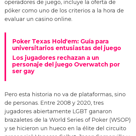
operadores de juego, incluye la oferta de
póker como uno de los criterios a la hora de
evaluar un casino online.
Poker Texas Hold'em: Guía para
universitarios entusiastas del juego
Los jugadores rechazan a un
personaje del juego Overwatch por
ser gay
Pero esta historia no va de plataformas, sino
de personas. Entre 2008 y 2020, tres
jugadores abiertamente LGBT ganaron
brazaletes de la World Series of Poker (WSOP)
y se hicieron un hueco en la élite del circuito