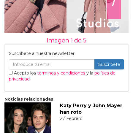
Imagen 1 de
5
Suscribete a nuestra newsletter:
Suscribete
Acepto los
terminos y condiciones
y la
política de
privacidad
.
Noticias relacionadas
Katy Perry y John Mayer
han roto
27 Febrero