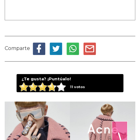
Comparte
¿Te gusta? ¡Puntúalo!
11
votos
⟩