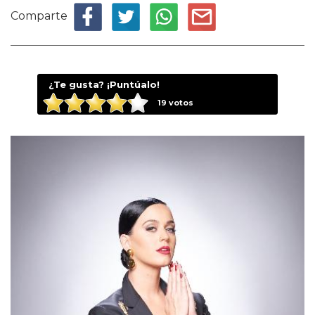
Comparte
¿Te gusta? ¡Puntúalo!
19
votos