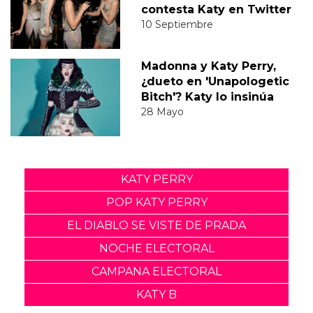
contesta Katy en Twitter
10 Septiembre
Madonna y Katy Perry,
¿dueto en 'Unapologetic
Bitch'? Katy lo insinúa
28 Mayo
KATY PERRY
POP KATY PERRY
EL DIABLO SE VISTE DE PRADA
NOCHE ELECTORAL
CAMPANA ELECTORAL
KATY B