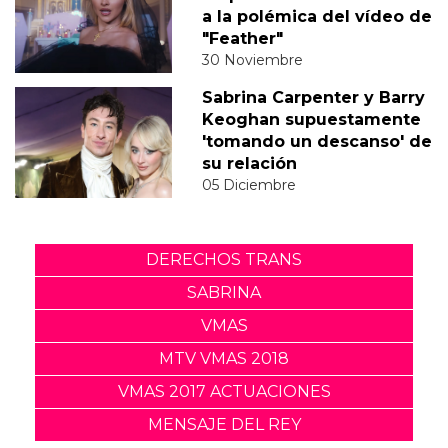
a la polémica del vídeo de
"Feather"
30 Noviembre
Sabrina Carpenter y Barry
Keoghan supuestamente
'tomando un descanso' de
su relación
05 Diciembre
DERECHOS TRANS
SABRINA
VMAS
MTV VMAS 2018
VMAS 2017 ACTUACIONES
MENSAJE DEL REY