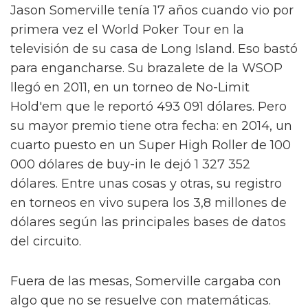
WSOP. Selbst siempre destacó por su
capacidad camaleónica: lo mismo ganaba en
Hold'em que en Omaha o en formatos mixtos.
Jason Somerville: un brazalete, un blog y