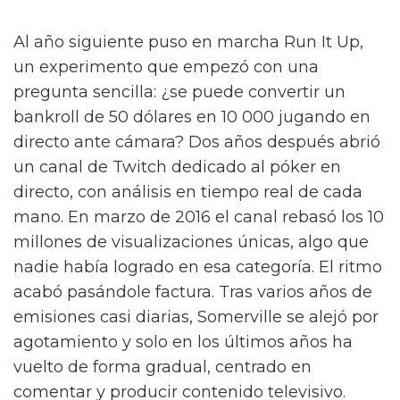
algo que no se resuelve con matemáticas.
Sabía que era gay desde la adolescencia, pero
estuvo años sin contárselo a nadie. El primer
amigo en saberlo lo supo cuando Somerville
tenía 22 años; sus padres, poco después, le
pidieron que no lo hiciera público. Un 14 de
febrero de 2012, San Valentín, colgó en su blog
personal un texto largo donde lo contaba
todo, sin rodeos. Ningún hombre en la élite
del póker profesional había dado ese paso
antes. The Advocate y Out Magazine
recogieron la publicación, y esta última lo
incluyó en su lista anual Out 100. Él mismo ha
contado después que aquella decisión le
quitó un peso de encima. Dejó de gastar
energía en disimular y pudo volcarla entera