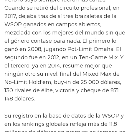
presencial: Vanessa Selbst, Jason Somerville y
Ryan Laplante. Estas son sus trayectorias.
Vanessa Selbst: tres brazaletes y el número
uno del mundo
Selbst llegó al póker por la vía académica. En
Yale estudió Derecho, presidió la Queer-
Straight Alliance del campus y descubrió que
tenía una facilidad natural para el cálculo de
probabilidades. Nunca escondió que era
lesbiana. En los torneos televisados exigía que
las cámaras enfocarsen a su novia en las
gradas, lo mismo que hacían con las esposas
de los demás jugadores.