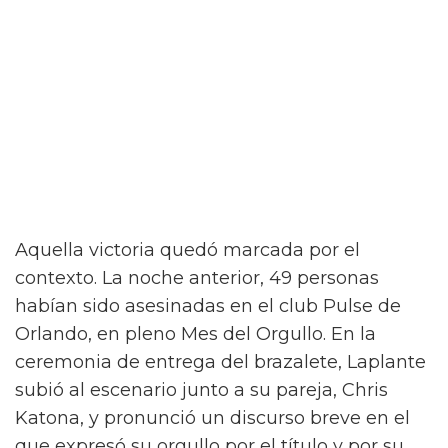
Ryan Laplante creció en Brainerd, Minnesota,
y empezó a jugar al póker online durante la
universidad. Según The Hendon Mob,
acumula más de 3,7 millones de dólares en
torneos en vivo, con más de 400 cobros
registrados. En el circuito online suma cerca
de 2,8 millones adicionales. Su gran momento
llegó en la WSOP de 2016, cuando ganó el
brazalete del PLOssus, un torneo de Pot-Limit
Omaha que reunió a 2483 participantes. Fue
el torneo en vivo más grande de la historia en
una modalidad distinta al Hold'em. El premio:
190 328 dólares.